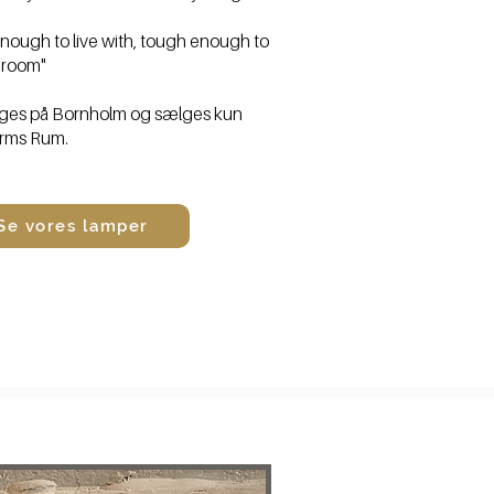
 enough to live with, tough enough to
 room"
es på Bornholm og sælges kun
orms Rum.
Se vores lamper