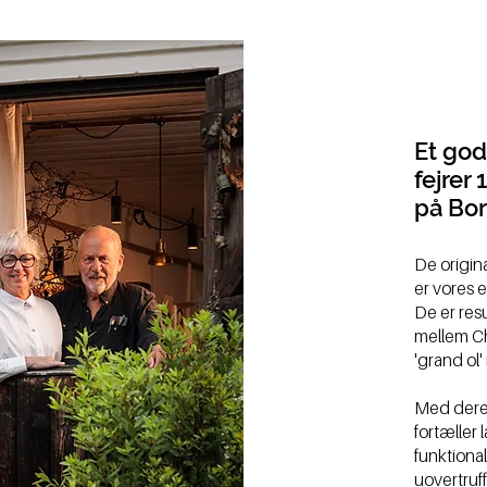
Et god
fejrer
på Bo
De origin
er vores 
De er resu
mellem
Ch
'grand ol'
Med deres
fortæller
funktionali
uovertruf