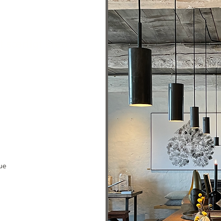
 særligt sted
turligvis se vores
r. Men derudover har
t, hør, uld, cashmere,
valgt nyt og
l dine egne rum.
rskellige
vents.
ue