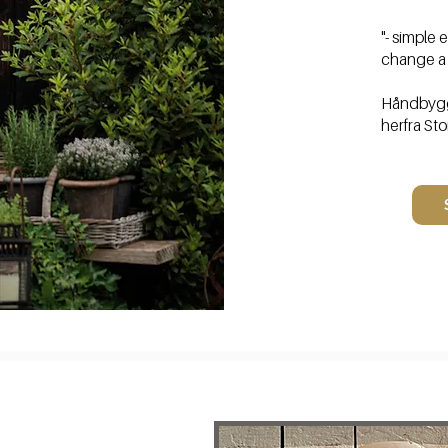
"- simple
change a
Håndbygg
herfra St