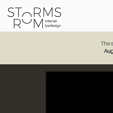
The s
Aug