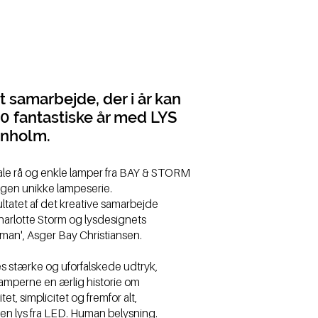
t samarbejde, der i år kan
 10 fantastiske år med LYS
rnholm.
ale rå og enkle lamper fra BAY & STORM
egen unikke lampeserie.
ltatet af det kreative samarbejde
arlotte Storm og lysdesignets
 man',
Asger Bay Christiansen.
 stærke og uforfalskede udtryk,
 lamperne en ærlig historie om
tet, simplicitet og fremfor alt,
fen lys fra LED. Human belysning.