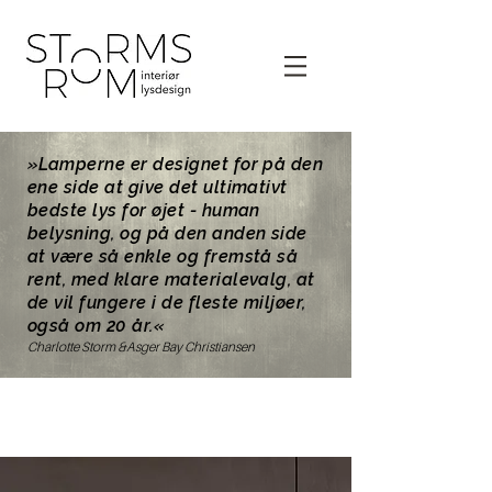
»Lamperne er designet for på den
ene side at give det ultimativt
bedste lys for øjet - human
belysning, og på den anden side
at være så enkle og fremstå så
rent, med klare materialevalg, at
de vil fungere i de fleste miljøer,
også om 20 år.«
Charlotte Storm &Asger Bay Christiansen
Nyheder