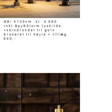
Ø8/ h135cm :kr. 4.990
inkl.Bay&Storm lyskilde.
+skindrundel til gulv
bruneret til højre + till
æg
500,-
Brumbassen & BEE