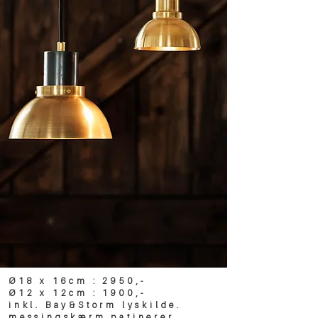
Ø18 x 16cm : 2950,-
Ø12 x 12cm : 1900,-
inkl. B
ay&Storm l
yskilde.
messingskærm patinerer