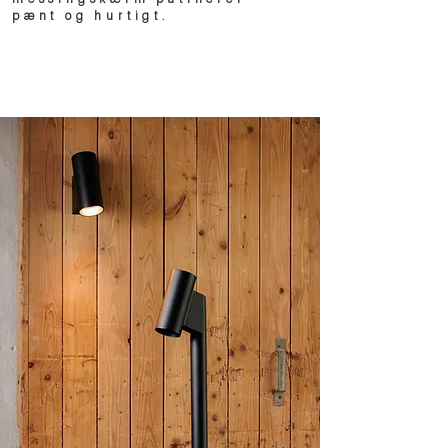
pænt og hurtigt.
ræv væg og stander