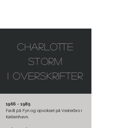
Charlotte
Storm
I
overskrifter
1966 - 1985
Født på Fyn og opvokset på Vesterbro i
København.