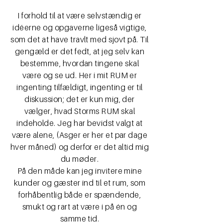
I forhold til at være selvstændig er
idéerne og opgaverne ligeså vigtige,
som det at have travlt med sjovt på. Til
gengæld er det fedt, at jeg selv kan
bestemme, hvordan tingene skal
være og se ud. Her i mit RUM er
ingenting tilfældigt, ingenting er til
diskussion; det er kun mig, der
vælger, hvad Storms RUM skal
indeholde. Jeg har bevidst valgt at
være alene, (Asger er her et par dage
hver måned) og derfor er det altid mig
du møder.
På den måde kan jeg invitere mine
kunder og gæster ind til et rum, som
forhåbentlig både er spændende,
smukt og rart at være i på én og
samme tid.