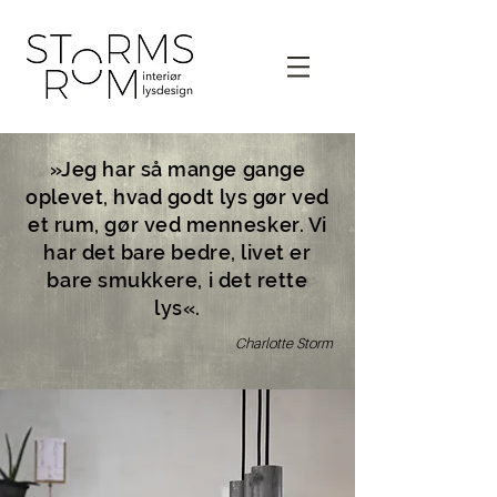
»Jeg har så mange gange
oplevet, hvad godt lys gør ved
et rum, gør ved mennesker. Vi
har det bare bedre, livet er
bare smukkere, i det rette
lys«.
Charlotte Storm