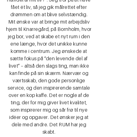
fået ét liv, så jeg gik målrettet efter
drømmen om at blive selvstændig.
Mit ønske var at bringe mit arbejdsliv
hjem til Knarregård, på Bornholm, hvor
jeg bor, ved at skabe et nyt rum i den
ene længe, hvor det unikke kunne
komme i centrum. Jeg ønskede at
sætte fokus på ”den levende del af
livet” – altså den slags ting, man ikke
kan finde på sin skærm. Nærvær og
værtsskab, den gode personlige
service, og den inspirerende samtale
over en kop kaffe. Det er nogle af de
ting, der for mig giver livet kvalitet,
som inspirerer mig og sår frø til nye
idéer og opgaver. Det ønsker jeg at
dele med andre. Det RUM har jeg
skabt.