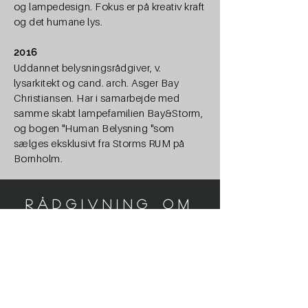
og lampedesign. Fokus er på kreativ kraft
og det humane lys.
2016
Uddannet belysningsrådgiver, v.
lysarkitekt og cand. arch. Asger Bay
Christiansen. Har i samarbejde med
samme skabt lampefamilien Bay&Storm,
og bogen "Human Belysning "som
sælges eksklusivt fra Storms RUM på
Bornholm.
rådgivning om
lys
Du har mulighed for at kontakte
Charlotte og Asger for rådgivning om
human belysning, enten i Storms Rum
eller pr mobil til Asger.
Ønsker du at